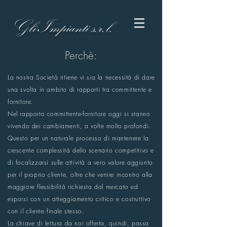
Gli Impianti s.r.l.
Perchè:
La nostra Società ritiene vi sia la necessità di dare
una svolta in ambito di rapporti tra committente e
fornitore.
Nel rapporto committente-fornitore oggi si stanno
vivendo dei cambiamenti, a volte molto profondi.
Questo per un naturale processo di mantenere la
crescente complessità dello scenario competitivo e
di focalizzarsi sulle attività a vero valore aggiunto
per il proprio cliente, oltre che venire incontro alla
maggiore flessibilità richiesta dal mercato ed
esporsi con un atteggiamento critico e costruttivo
con il cliente finale stesso.
La chiave di lettura da noi offerta, quindi, passa